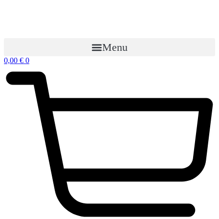
Preskočiť
na
obsah
Menu
0,00
€
0