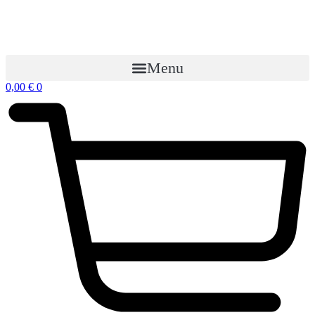
Preskočiť
na
obsah
Menu
0,00
€
0