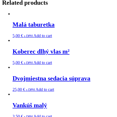
Related products
Malá taburetka
5,00
€
Add to cart
s DPH
Koberec dlhý vlas m²
5,00
€
Add to cart
s DPH
Dvojmiestna sedacia súprava
25,00
€
Add to cart
s DPH
Vankúš malý
3,50
€
Add to cart
s DPH