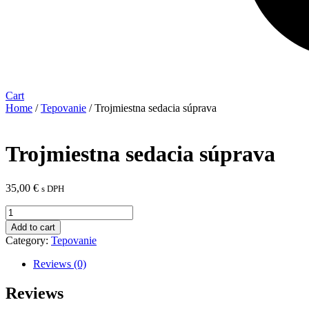
Cart
Home
/
Tepovanie
/ Trojmiestna sedacia súprava
Trojmiestna sedacia súprava
35,00
€
s DPH
Trojmiestna
sedacia
Add to cart
súprava
Category:
Tepovanie
quantity
Reviews (0)
Reviews