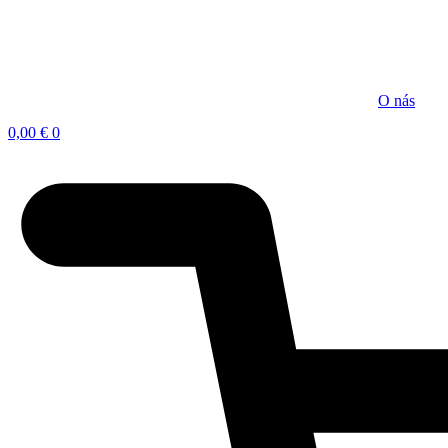
Preskočiť
na
obsah
O nás
0,00
€
0