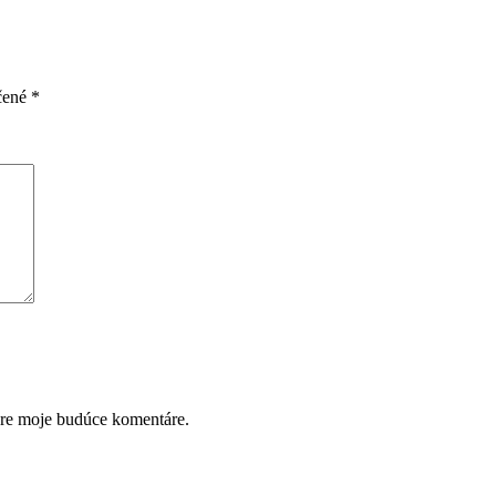
čené
*
pre moje budúce komentáre.