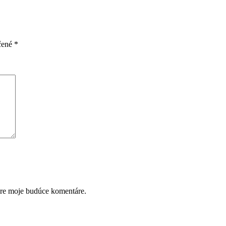
čené
*
pre moje budúce komentáre.