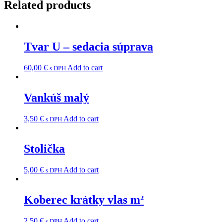
Related products
Tvar U – sedacia súprava
60,00
€
Add to cart
s DPH
Vankúš malý
3,50
€
Add to cart
s DPH
Stolička
5,00
€
Add to cart
s DPH
Koberec krátky vlas m²
2,50
€
Add to cart
s DPH