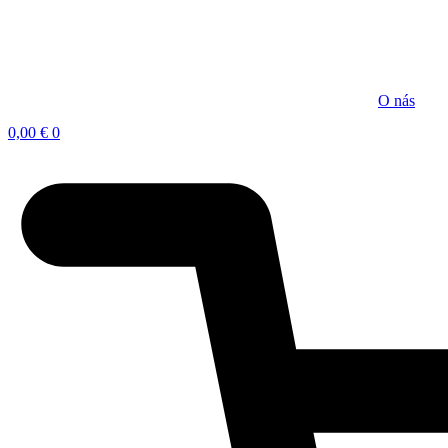
Preskočiť
na
obsah
O nás
0,00
€
0